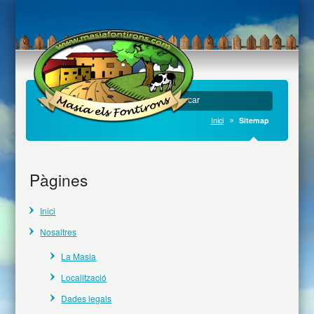
Sitemap
Inici
Sitemap
Pàgines
Inici
Nosaltres
La Masia
Localització
Dades legals