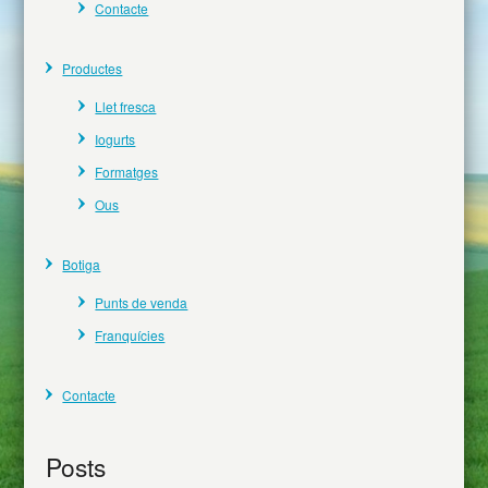
Contacte
Productes
Llet fresca
Iogurts
Formatges
Ous
Botiga
Punts de venda
Franquícies
Contacte
Posts