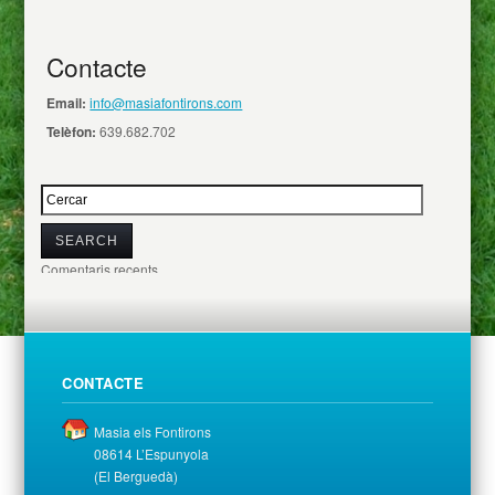
Contacte
Email:
info@masiafontirons.com
Telèfon:
639.682.702
Comentaris recents
CONTACTE
Masia els Fontirons
08614 L’Espunyola
(El Berguedà)